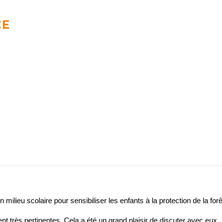
CE
milieu scolaire pour sensibiliser les enfants à la protection de la forê
 très pertinentes. Cela a été un grand plaisir de discuter avec eux.