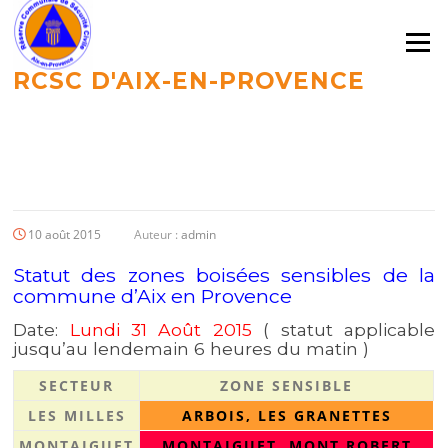
Aller
au
Menu
contenu
RCSC D'AIX-EN-PROVENCE
LE BLOG
10 août 2015
Auteur :
admin
Statut des zones boisées sensibles de la
commune d’Aix en Provence
Date:
Lundi 31 Août 2015
( statut applicable
jusqu’au lendemain 6 heures du matin )
SECTEUR
ZONE SENSIBLE
LES MILLES
ARBOIS, LES GRANETTES
MONTAIGUET
MONTAIGUET, MONT ROBERT