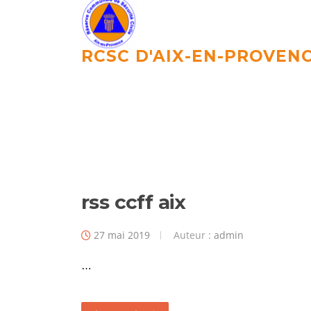
Aller
au
contenu
RCSC D'AIX-EN-PROVEN
rss ccff aix
27 mai 2019
Auteur :
admin
…